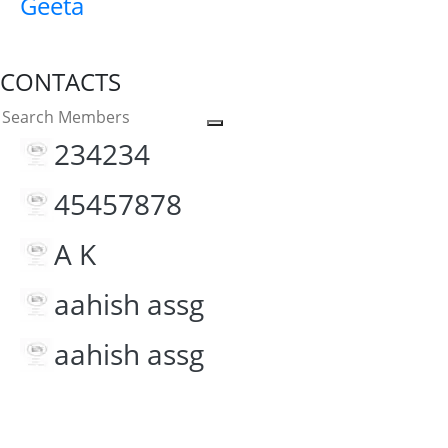
Geeta
CONTACTS
234234
45457878
A K
aahish assg
aahish assg