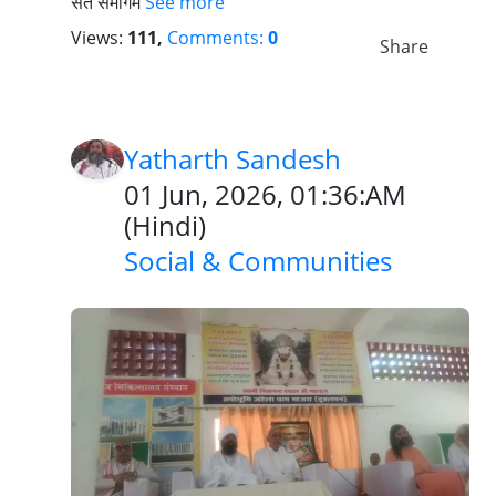
संत समागम
See more
Views:
111,
Comments:
0
Share
Yatharth Sandesh
01 Jun, 2026, 01:36:AM
(
Hindi
)
Social & Communities