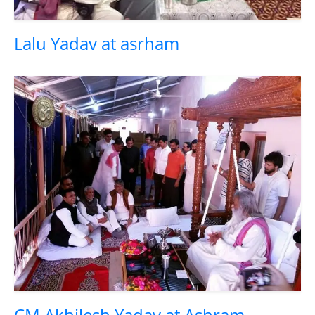
Lalu Yadav at asrham
CM Akhilesh Yadav at Ashram