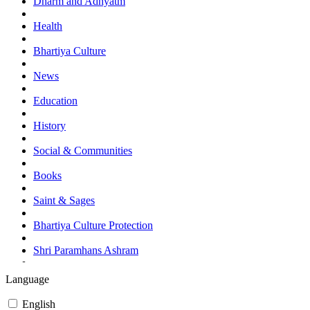
Dharm and Adhyatm
Health
Bhartiya Culture
News
Education
History
Social & Communities
Books
Saint & Sages
Bhartiya Culture Protection
Shri Paramhans Ashram
Events and Programes
Language
Currant Affairs (News)
English