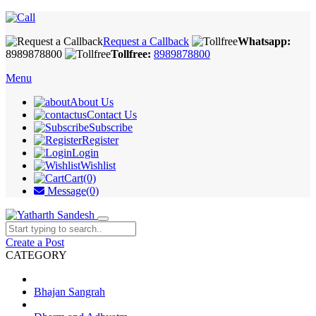
Request a Callback
Whatsapp:
8989878800
Tollfree:
8989878800
Menu
About Us
Contact Us
Subscribe
Register
Login
Wishlist
Cart(0)
Message(0)
Create a Post
CATEGORY
Bhajan Sangrah